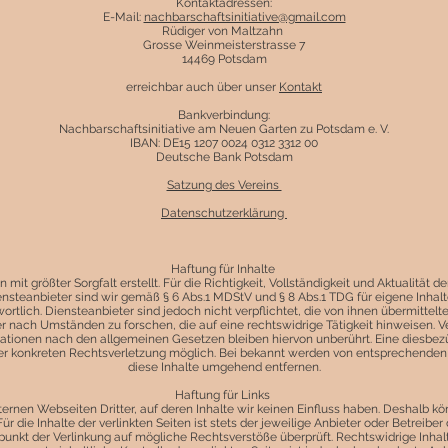
Kontaktadressen:
E-Mail:
nachbarschaftsinitiative@gmail.com
Rüdiger von Maltzahn
Grosse Weinmeisterstrasse 7
14469 Potsdam
erreichbar auch über unser
Kontakt
Bankverbindung:
Nachbarschaftsinitiative am Neuen Garten zu Potsdam e. V.
IBAN: DE15 1207 0024 0312 3312 00
Deutsche Bank Potsdam
Satzung des Vereins
Datenschutzerklärung
Haftung für Inhalte
mit größter Sorgfalt erstellt. Für die Richtigkeit, Vollständigkeit und Aktualität 
steanbieter sind wir gemäß § 6 Abs.1 MDStV und § 8 Abs.1 TDG für eigene Inhalt
rtlich. Diensteanbieter sind jedoch nicht verpflichtet, die von ihnen übermittel
 nach Umständen zu forschen, die auf eine rechtswidrige Tätigkeit hinweisen. Ve
ationen nach den allgemeinen Gesetzen bleiben hiervon unberührt. Eine diesbezüg
er konkreten Rechtsverletzung möglich. Bei bekannt werden von entsprechende
diese Inhalte umgehend entfernen.
Haftung für Links
ernen Webseiten Dritter, auf deren Inhalte wir keinen Einfluss haben. Deshalb kö
die Inhalte der verlinkten Seiten ist stets der jeweilige Anbieter oder Betreiber 
punkt der Verlinkung auf mögliche Rechtsverstöße überprüft. Rechtswidrige Inha