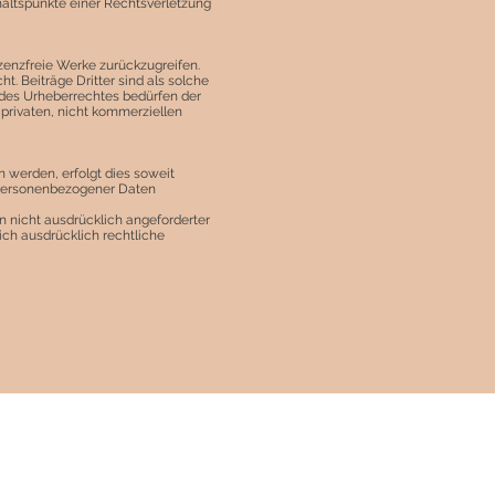
nhaltspunkte einer Rechtsverletzung
lizenzfreie Werke zurückzugreifen.
t. Beiträge Dritter sind als solche
 des Urheberrechtes bedürfen der
 privaten, nicht kommerziellen
 werden, erfolgt dies soweit
e personenbezogener Daten
 nicht ausdrücklich angeforderter
ich ausdrücklich rechtliche