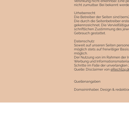
Verlinkung nicht erkennbar. Eine p
nicht zumutbar. Bei bekannt werd
Urheberrecht
Die Betreiber der Seiten sind bemü
Die durch die Seitenbetreiber erst
gekennzeichnet. Die Vervielfältig
schriftlichen Zustimmung des jewei
Gebrauch gestattet.
Datenschutz
Soweit auf unseren Seiten person
möglich stets auf freiwilliger Ba
möglich.
Der Nutzung von im Rahmen der Im
Werbung und Informationsmateriali
Schritte im Falle der unverlangt
Quelle: Disclaimer von
eRecht24.d
Quellenangaben
Domaininhaber, Design & redaktion