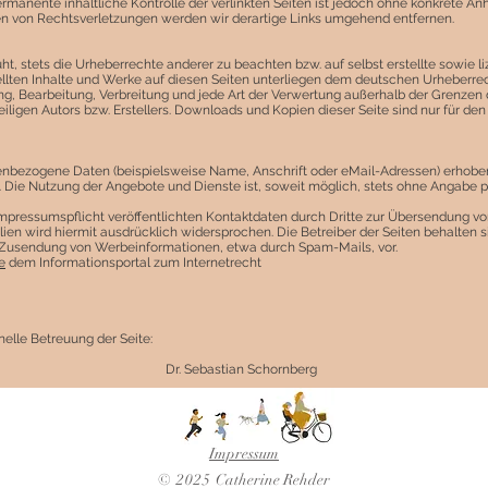
ermanente inhaltliche Kontrolle der verlinkten Seiten ist jedoch ohne konkrete A
en von Rechtsverletzungen werden wir derartige Links umgehend entfernen.
ht, stets die Urheberrechte anderer zu beachten bzw. auf selbst erstellte sowie 
ellten Inhalte und Werke auf diesen Seiten unterliegen dem deutschen Urheberrech
ung, Bearbeitung, Verbreitung und jede Art der Verwertung außerhalb der Grenzen
ligen Autors bzw. Erstellers. Downloads und Kopien dieser Seite sind nur für den
enbezogene Daten (beispielsweise Name, Anschrift oder eMail-Adressen) erhoben
sis. Die Nutzung der Angebote und Dienste ist, soweit möglich, stets ohne Angab
pressumspflicht veröffentlichten Kontaktdaten durch Dritte zur Übersendung von
en wird hiermit ausdrücklich widersprochen. Die Betreiber der Seiten behalten s
en Zusendung von Werbeinformationen, etwa durch Spam-Mails, vor.
e
dem Informationsportal zum Internetrecht
elle Betreuung der Seite:
Dr. Sebastian Schornberg
Impressum
© 2025
Catherine Rehder